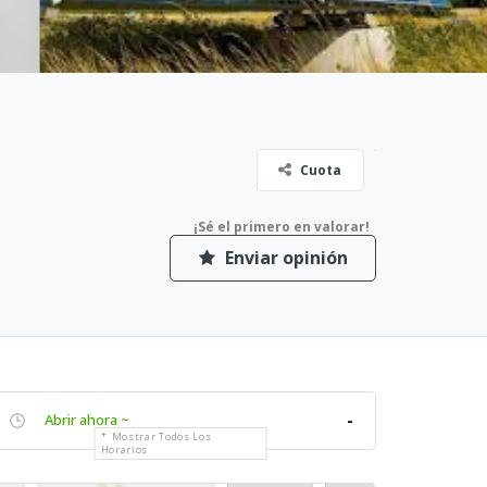
Cuota
¡Sé el primero en valorar!
Enviar opinión
Abrir ahora ~
-
Mostrar Todos Los
Horarios