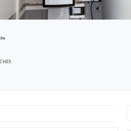
lle
OCHES