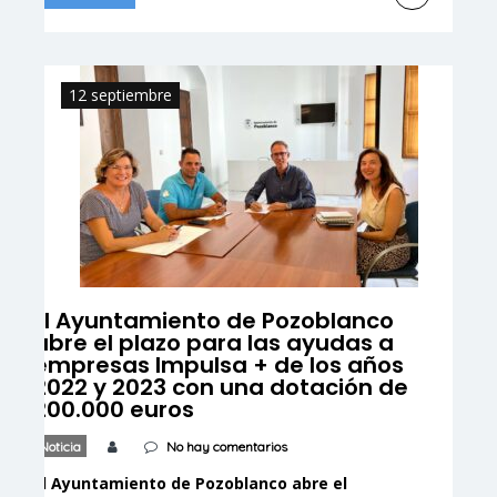
de desprestigio, reflexionen y asuman
responsabilidades” El alcalde de
Pozoblanco, Santiago Cabello, ha analizado
hoy la decisión de la Fiscalía de archivar las
12 septiembre
diligencias que […]
El Ayuntamiento de Pozoblanco
abre el plazo para las ayudas a
empresas Impulsa + de los años
2022 y 2023 con una dotación de
200.000 euros
Noticia
No hay comentarios
El Ayuntamiento de Pozoblanco abre el