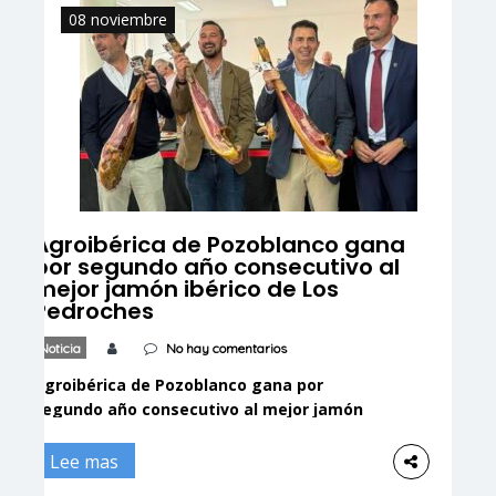
estabilidad social, política y fiscal y […]
08 noviembre
Agroibérica de Pozoblanco gana
por segundo año consecutivo al
mejor jamón ibérico de Los
Pedroches
Noticia
No hay comentarios
Agroibérica de Pozoblanco gana por
segundo año consecutivo al mejor jamón
ibérico de Los Pedroches Covap presenta la
pieza que acaba en segundo lugar,
Lee mas
mientras que Dehesas Reunidas suma un