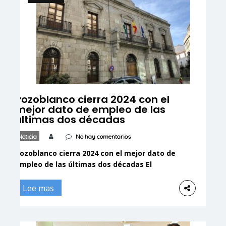
Pozoblanco cierra 2024 con el
mejor dato de empleo de las
últimas dos décadas
Noticia
No hay comentarios
Pozoblanco cierra 2024 con el mejor dato de
empleo de las últimas dos décadas El
alcalde afirma que “es el fruto del trabajo
de toda la sociedad” y una demostración
Lee mas
“del dinamismo de nuestra economía y de
la fortaleza del tejido productivo” Cabello
recuerda la importancia de mantener “la