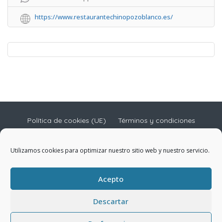
https://www.restaurantechinopozoblanco.es/
Política de cookies (UE)
Términos y condiciones
Términos y condiciones
Utilizamos cookies para optimizar nuestro sitio web y nuestro servicio.
Copyright © As7 Desarrollos Web
Acepto
Mayor Nº55-3D 14400 Pozoblanco (Córdoba)
Descartar
Tel 696769262