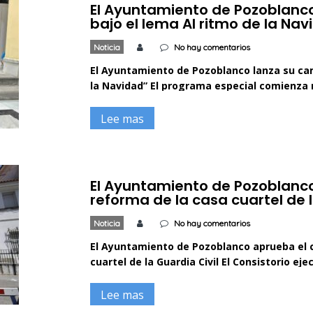
El Ayuntamiento de Pozoblanc
bajo el lema Al ritmo de la Nav
Noticia
No hay comentarios
El Ayuntamiento de Pozoblanco lanza su ca
la Navidad” El programa especial comienza
iluminación a las 20:00 en el Bulevar de la 
iluminación de este año es la más extensa 
Lee mas
[…]
El Ayuntamiento de Pozoblanco
reforma de la casa cuartel de l
Noticia
No hay comentarios
El Ayuntamiento de Pozoblanco aprueba el c
cuartel de la Guardia Civil El Consistorio ej
Programa de Fomento de Empleo Agrario El
aprobado este martes en sesión plenaria un 
Lee mas
por el que se […]