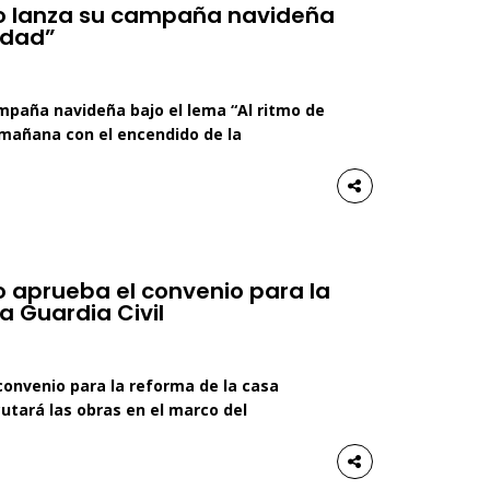
o lanza su campaña navideña
idad”
mpaña navideña bajo el lema “Al ritmo de
 mañana con el encendido de la
avenida Villanueva de Córdoba La
hasta ahora con un millón de bombillas
 aprueba el convenio para la
a Guardia Civil
onvenio para la reforma de la casa
ecutará las obras en el marco del
 Ayuntamiento de Pozoblanco ha
convenio con el Ministerio del Interior