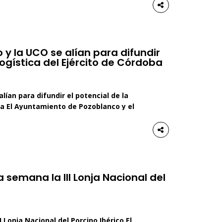
e Los Pedroches (Adeco) han […]
y la UCO se alían para difundir
Logística del Ejército de Córdoba
ían para difundir el potencial de la
ba El Ayuntamiento de Pozoblanco y el
a (UCO) han organizado hoy un foro
s económicas y sociales de la Base
semana la III Lonja Nacional del
Lonja Nacional del Porcino Ibérico El