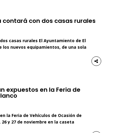
a contará con dos casas rurales
 dos casas rurales El Ayuntamiento de El
 de los nuevos equipamientos, de una sola
e La Colada completará su oferta con dos
 como uno de los grandes referentes […]
n expuestos en la Feria de
blanco
n la Feria de Vehículos de Ocasión de
, 26 y 27 de noviembre en la caseta
l El Ayuntamiento de Pozoblanco y la