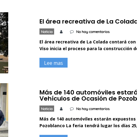
El área recreativa de La Colad
Noticia
No hay comentarios
El área recreativa de La Colada contará con
Viso inicia el proceso para la construcción
planta y un dormitorio El área recreativa d
casas rurales que confirmarán este entorno
Lee mas
Más de 140 automóviles estará
Vehículos de Ocasión de Pozo
Noticia
No hay comentarios
Más de 140 automóviles estarán expuestos e
Pozoblanco La feria tendrá lugar los días 25
municipal y de la juventud del Recinto Feria