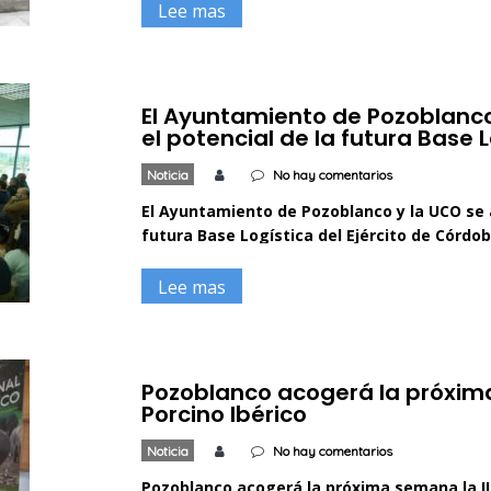
asociación de Empresarios de la Comarca d
Lee mas
El Ayuntamiento de Pozoblanco 
el potencial de la futura Base 
Noticia
No hay comentarios
El Ayuntamiento de Pozoblanco y la UCO se al
futura Base Logística del Ejército de Córdo
Consejo Social de la Universidad de Córdob
dedicado a dar a conocer las potencialidade
Lee mas
Logística […]
Pozoblanco acogerá la próxima 
Porcino Ibérico
Noticia
No hay comentarios
Pozoblanco acogerá la próxima semana la III 