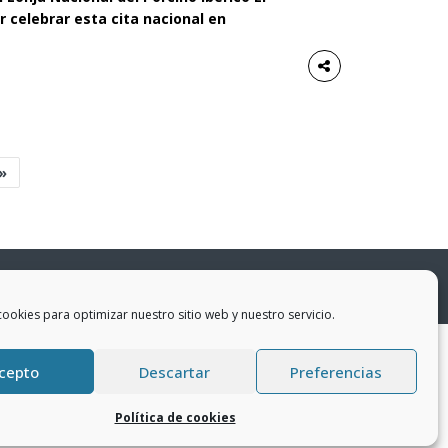
r celebrar esta cita nacional en
 ha acogido esta mañana la presentación
que se celebrará el próximo martes 22 de
»
iones
cookies para optimizar nuestro sitio web y nuestro servicio.
)
Tel 696769262
cepto
Descartar
Preferencias
Política de cookies