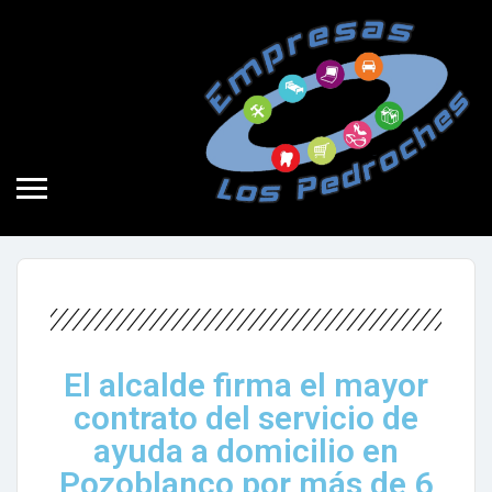
No hay comentarios
Noticia
29 de diciembre de 2022
El alcalde firma el mayor
contrato del servicio de
ayuda a domicilio en
Pozoblanco por más de 6