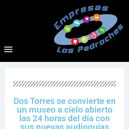
No hay comentarios
Noticia
13 de abril de 2022
Dos Torres se convierte en
un museo a cielo abierto
las 24 horas del día con
sus nuevas audioguías