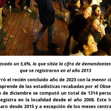
pasado un 5,6%, lo que sitúa la cifra de demandantes
que se registraron en el año 2013
ró el recién concluido año de 2023 con la menor c
sprende de las estadísticas recabadas por el Obse
no de diciembre se computó un total de 1314 per
 registra en la localidad desde el año 2008. Este
paro desde 2015 y a excepción de los meses centra