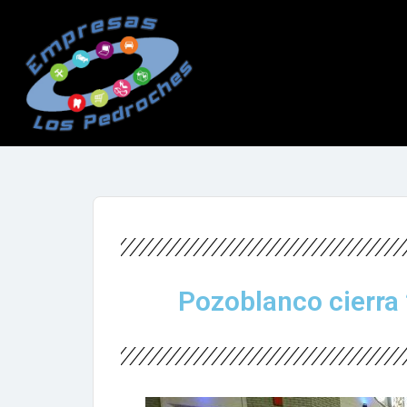
No
Inicio
Pozoblanco cierra 