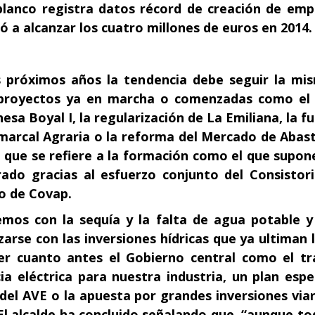
anco registra datos récord de creación de emp
ó a alcanzar los cuatro millones de euros en 2014.
s próximos años la tendencia debe seguir la mis
 proyectos ya en marcha o comenzadas como el 
hesa Boyal I, la regularización de La Emiliana, la 
omarcal Agraria o la reforma del Mercado de Abas
o que se refiere a la formación como el que supo
rado gracias al esfuerzo conjunto del Consistor
o de Covap.
mos con la sequía y la falta de agua potable y
arse con las inversiones hídricas que ya ultiman l
r cuanto antes el Gobierno central como el tr
a eléctrica para nuestra industria, un plan espe
del AVE o la apuesta por grandes inversiones viar
 El alcalde ha concluido señalando que, “aunque 