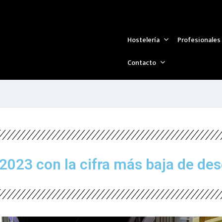
ticia
Pozoblanco cierra 2023 con la cifra más baja de desempleo 
No hay comentarios
4 de enero de 202
Noticia
Hostelería
Profesionales
Contacto
2023 con la cifra más baja de de