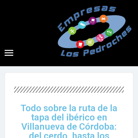
No hay comentarios
Noticia
30 de enero de 2022
Todo sobre la ruta de la
tapa del ibérico en
Villanueva de Córdoba:
del cerdo, hasta los